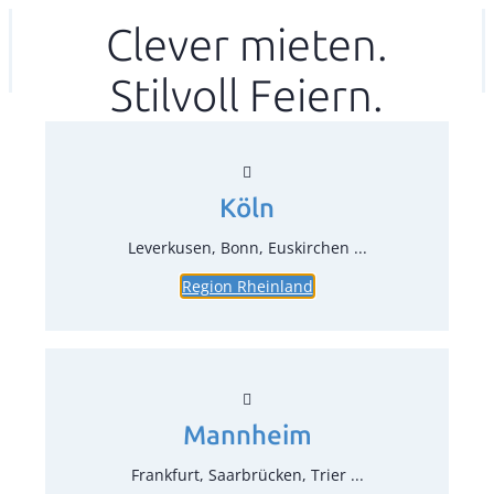
Zum
Clever mieten.
Ihr mitea in
(Kein Standort gewählt)
Inhalt
Stilvoll Feiern.
springen
Köln
Leverkusen, Bonn, Euskirchen ...
Region Rheinland
Mannheim
Frankfurt, Saarbrücken, Trier ...