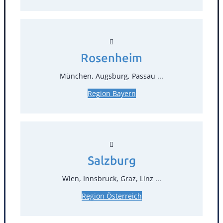
Rosenheim
München, Augsburg, Passau ...
Kontakt
Region Bayern
T
0
Öffnungszeiten
Salzburg
Standorte
Wien, Innsbruck, Graz, Linz ...
Köln
Mannheim
Region Österreich
Mülheim / Ruhr
Nürnberg
Rosenheim
Salzburg