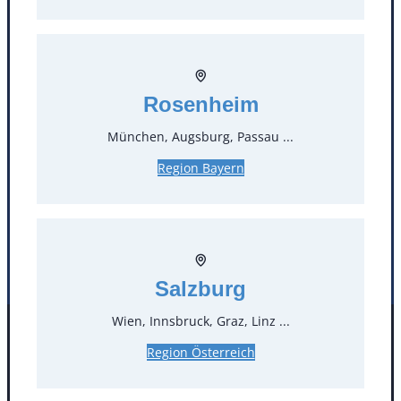
T
0
Öffnungszeiten
Rosenheim
Standorte
München, Augsburg, Passau ...
Region Bayern
Köln
Mannheim
Mülheim / Ruhr
Nürnberg
Rosenheim
Salzburg
Stuttgart
Salzburg
Wien, Innsbruck, Graz, Linz ...
Facebook
Instagram
Folgen Sie uns
Region Österreich