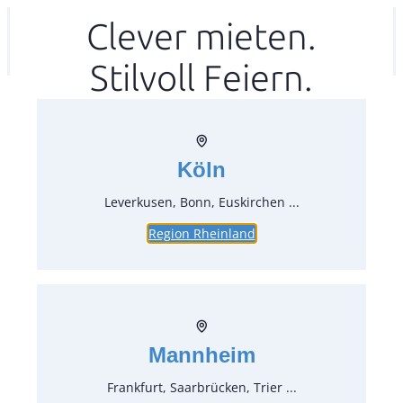
Zum
Clever mieten.
Ihr mitea in
(Kein Standort gewählt)
Inhalt
Stilvoll Feiern.
springen
Köln
Leverkusen, Bonn, Euskirchen ...
Region Rheinland
Crushed Eis in der 15 Liter
Thermo-Frischebox
Verkaufsartikel
Mannheim
Artikel-Nr.:
91020
Verpackungseinheit:
1
Stück
Frankfurt, Saarbrücken, Trier ...