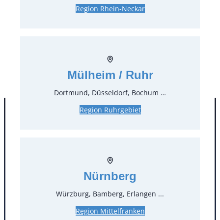
Preise:
Region Rhein-Neckar
11,90 €*
inkl. MwSt.
10,00 €*
zzgl. MwSt.
Stück:
Mülheim / Ruhr
** Preis pro Stück
Dortmund, Düsseldorf, Bochum …
Region Ruhrgebiet
Nürnberg
Würzburg, Bamberg, Erlangen ...
Kontakt
Region Mittelfranken