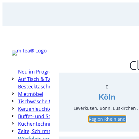
Zum
Inhalt
springen
C
Neu im Programm
Auf Tisch & Tafel – Table Top
Bestecktaschen
Mietmöbel
Köln
Tischwäsche & Hussen
Leverkusen, Bonn, Euskirchen ..
Kerzenleuchter & Dekoration
Buffet- und Servierzubehör
Region Rheinland
Küchentechnik
Zelte, Schirme, Heizung & Co
Würfeleis und Crushed-Eis