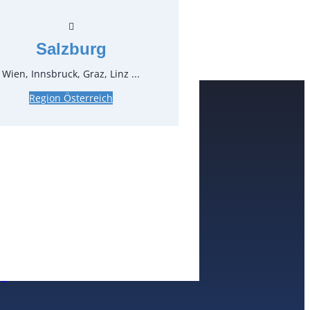
zgl. MwSt.
Salzburg
pro Stück
Wien, Innsbruck, Graz, Linz ...
Region Österreich
e
n
nheim
eim / Ruhr
nberg
enheim
burg
tgart