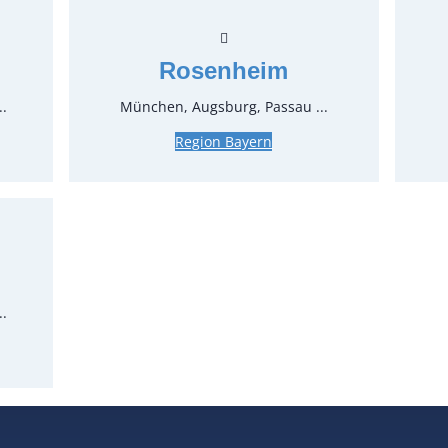
7,98 €*
z
Stück:
Rosenheim
** Preis 
..
München, Augsburg, Passau ...
Region Bayern
Öffnungszeiten
Standort
Köl
Man
Mülh
Nür
..
Ros
Salz
Stut