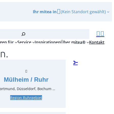
Ihr mitea in
(Kein Standort gewählt)
gen für
Service
Inspirationen
Über mitea®
Kontakt
n.
ed Eis 5 kg in der Thermo-
tasche
Mülheim / Ruhr
r.:
91212
ungseinheit:
1
Stück
ortmund, Düsseldorf, Bochum …
Region Ruhrgebiet
inkl. MwSt.