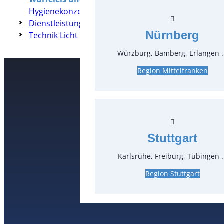
Hygienekonzepte
Dienstleistungen
Nürnberg
Technik Licht & Ton
Würzburg, Bamberg, Erlangen .
Region Mittelfranken
Kontakt
T
0
Stuttgart
Karlsruhe, Freiburg, Tübingen .
Region Stuttgart