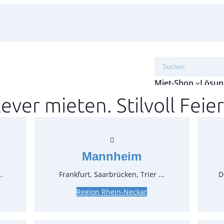
Suchen
Miet-Shop
Lösun
lever mieten. Stilvoll Feier
Crush
Trage
Mannheim
Artikel-N
Verpack
.
Frankfurt, Saarbrücken, Trier ...
D
Preise:
Region Rhein-Neckar
9,50 €*