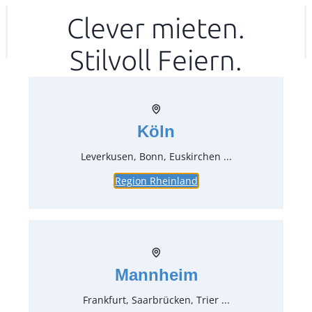
Zum
Clever mieten.
Ihr mitea in
(Kein Standort gewählt)
Inhalt
Stilvoll Feiern.
springen
Köln
Leverkusen, Bonn, Euskirchen ...
Region Rheinland
Mannheim
Frankfurt, Saarbrücken, Trier ...