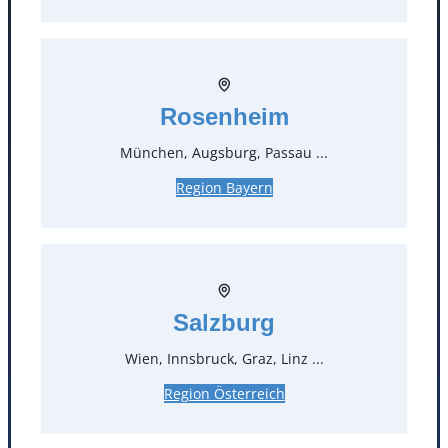
Rosenheim
München, Augsburg, Passau ...
Kontakt
Region Bayern
T
0
Öffnungszeiten
Salzburg
Standorte
Wien, Innsbruck, Graz, Linz ...
Köln
Mannheim
Region Österreich
Mülheim / Ruhr
Nürnberg
Rosenheim
Salzburg