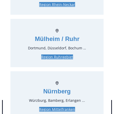
Region Rhein-Neckar
Coupeteller tief Ø 22 cm aqua
türkis, Motel a Miio
Artikel-Nr.:
21907
Verpackungseinheit:
1
Stück
Mülheim / Ruhr
Preise:
Dortmund, Düsseldorf, Bochum …
0,60 €*
inkl. MwSt.
Region Ruhrgebiet
0,50 €*
zzgl. MwSt.
Stück:
* Preis pro Stück und Mieteinheit (1 Mieteinheit = 3
Tage – Sonn- und Feiertage ohne Berechnung), zzgl.
Nürnberg
Endreinigung
Würzburg, Bamberg, Erlangen ...
Region Mittelfranken