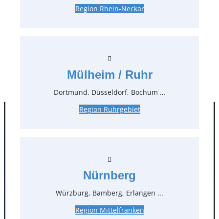
Region Rhein-Neckar
0,38 €*
inkl. MwSt.
0,32 €*
zzgl. MwSt.
Stück:
* Preis pro Stück und Mieteinheit (1 Mieteinheit = 3
Mülheim / Ruhr
Tage – Sonn- und Feiertage ohne Berechnung), zzgl.
Endreinigung
Dortmund, Düsseldorf, Bochum …
Region Ruhrgebiet
Nürnberg
Würzburg, Bamberg, Erlangen ...
Region Mittelfranken
Kontakt