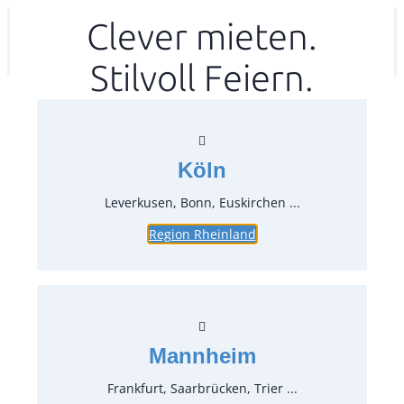
Zum
Clever mieten.
Ihr mitea in
(Kein Standort gewählt)
Inhalt
Stilvoll Feiern.
springen
Köln
Leverkusen, Bonn, Euskirchen ...
Region Rheinland
Cognac Schwenker 0,56 l
Mondial
Artikel-Nr.:
12060
Verpackungseinheit:
16
Stück
Mannheim
Preise:
Frankfurt, Saarbrücken, Trier ...