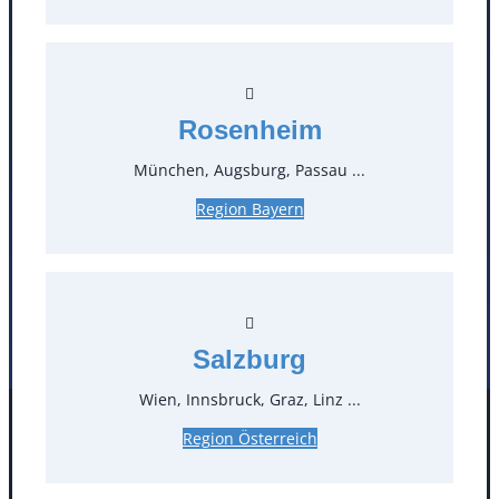
T
0
Öffnungszeiten
Rosenheim
Standorte
München, Augsburg, Passau ...
Region Bayern
Köln
Mannheim
Mülheim / Ruhr
Nürnberg
Rosenheim
Salzburg
Stuttgart
Salzburg
Wien, Innsbruck, Graz, Linz ...
Facebook
Instagram
Region Österreich
Folgen Sie uns