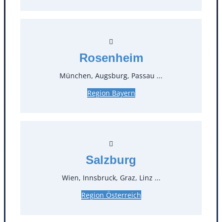
Rosenheim
München, Augsburg, Passau ...
Kontakt
Region Bayern
T
0
Öffnungszeiten
Salzburg
Standorte
Wien, Innsbruck, Graz, Linz ...
Köln
Mannheim
Region Österreich
Mülheim / Ruhr
Nürnberg
Rosenheim
Salzburg