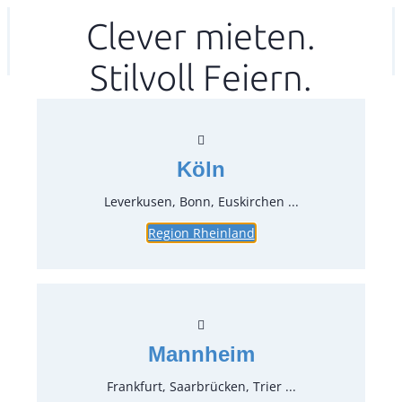
Zum
Clever mieten.
Ihr mitea in
(Kein Standort gewählt)
Inhalt
Stilvoll Feiern.
springen
Köln
Leverkusen, Bonn, Euskirchen ...
Region Rheinland
Mannheim
Frankfurt, Saarbrücken, Trier ...