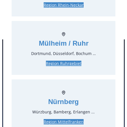
1,19 €*
inkl. MwSt.
Region Rhein-Neckar
1,00 €*
zzgl. MwSt.
Stück:
** Preis pro Stück
Mülheim / Ruhr
Dortmund, Düsseldorf, Bochum …
Region Ruhrgebiet
Nürnberg
Kontakt
Würzburg, Bamberg, Erlangen ...
T
0
Region Mittelfranken