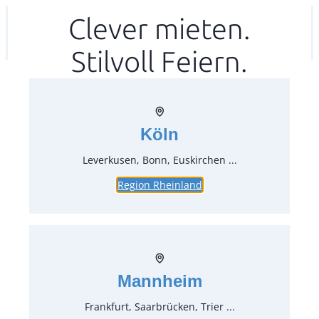
Zum
Clever mieten.
Ihr mitea in
(Kein Standort gewählt)
Inhalt
Stilvoll Feiern.
springen
Köln
Leverkusen, Bonn, Euskirchen ...
Region Rheinland
Brennpaste Verkaufsartikel
Artikel-Nr.:
41050
Verpackungseinheit:
1
Stück
Mannheim
Preise:
Frankfurt, Saarbrücken, Trier ...