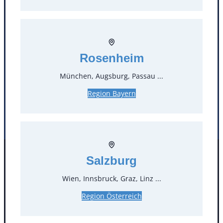
Öffnungszeiten
Standorte
Rosenheim
Köln
Mannheim
München, Augsburg, Passau ...
Mülheim / Ruhr
Nürnberg
Rosenheim
Salzburg
Region Bayern
Stuttgart
Salzburg
Facebook
Instagram
Folgen Sie uns
Wien, Innsbruck, Graz, Linz ...
Region Österreich
AGB
Impressum
Datenschutz