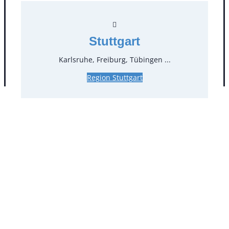
Facebook
Instagram
Folgen Sie uns
Stuttgart
Karlsruhe, Freiburg, Tübingen ...
AGB
Impressum
Datenschutz
Region Stuttgart