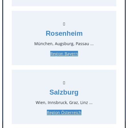
Kontakt
T
0
Rosenheim
München, Augsburg, Passau ...
Öffnungszeiten
Region Bayern
Standorte
Köln
Mannheim
Mülheim / Ruhr
Nürnberg
Salzburg
Rosenheim
Salzburg
Stuttgart
Wien, Innsbruck, Graz, Linz ...
Region Österreich