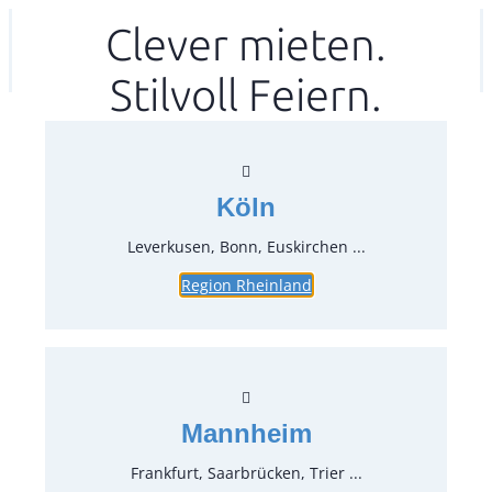
Zum
Clever mieten.
Ihr mitea in
(Kein Standort gewählt)
Inhalt
Stilvoll Feiern.
springen
Köln
Leverkusen, Bonn, Euskirchen ...
Region Rheinland
Beefer One Pro, 800 Grad
Premium Oberhitze-Gasgrill
Artikel-Nr.:
53433
Verpackungseinheit:
1
Stück
Mannheim
Preise:
Frankfurt, Saarbrücken, Trier ...