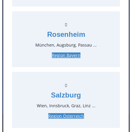
Kontakt
T
0
Rosenheim
Öffnungszeiten
München, Augsburg, Passau ...
Standorte
Region Bayern
Köln
Mannheim
Mülheim / Ruhr
Nürnberg
Rosenheim
Salzburg
Salzburg
Stuttgart
Wien, Innsbruck, Graz, Linz ...
Region Österreich
Facebook
Instagram
Folgen Sie uns