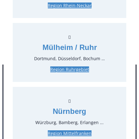
Region Rhein-Neckar
124,95 €*
inkl. MwSt.
105,00 €*
zzgl. MwSt.
Stück:
* Preis pro Stück und Mieteinheit (1 Mieteinheit = 3
Mülheim / Ruhr
Tage – Sonn- und Feiertage ohne Berechnung), zzgl.
Endreinigung
Dortmund, Düsseldorf, Bochum …
Region Ruhrgebiet
Nürnberg
Würzburg, Bamberg, Erlangen ...
Region Mittelfranken