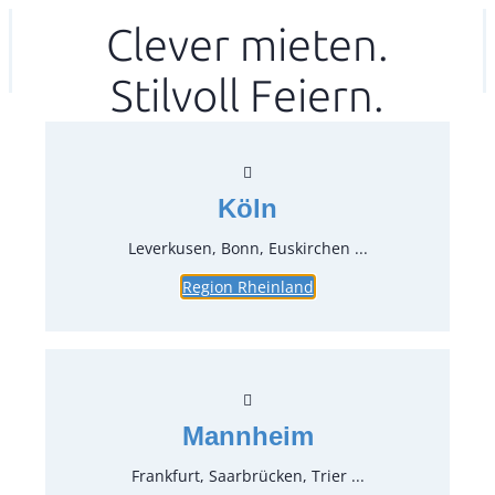
Zum
Clever mieten.
Ihr mitea in
(Kein Standort gewählt)
Inhalt
Stilvoll Feiern.
springen
Köln
Leverkusen, Bonn, Euskirchen ...
Region Rheinland
Basic Sitzkissen für Bierbank,
blau
Artikel-Nr.:
60491
Verpackungseinheit:
1
Stück
Mannheim
leicht verfärbt oder Flecken
Frankfurt, Saarbrücken, Trier ...