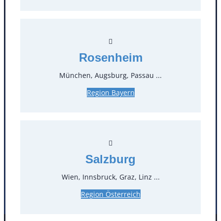
Kontakt
Rosenheim
T
0
München, Augsburg, Passau ...
Öffnungszeiten
Region Bayern
Standorte
Köln
Mannheim
Mülheim / Ruhr
Nürnberg
Salzburg
Rosenheim
Salzburg
Wien, Innsbruck, Graz, Linz ...
Stuttgart
Region Österreich