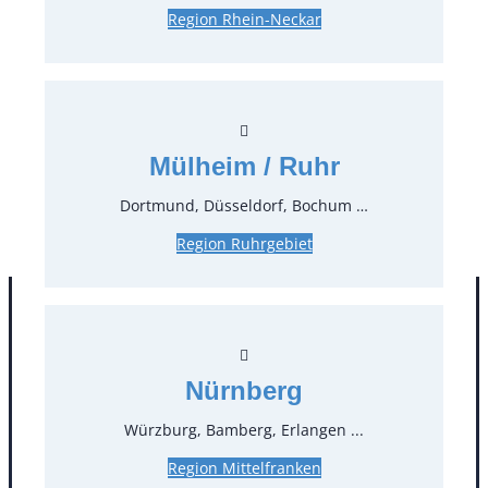
Region Rhein-Neckar
Preise:
5,36 €*
inkl. MwSt.
4,50 €*
zzgl. MwSt.
Stück:
Mülheim / Ruhr
* Preis pro Stück und Mieteinheit (1 Mieteinheit = 3
Dortmund, Düsseldorf, Bochum …
Tage – Sonn- und Feiertage ohne Berechnung), zzgl.
Region Ruhrgebiet
Endreinigung
Nürnberg
Würzburg, Bamberg, Erlangen ...
Region Mittelfranken