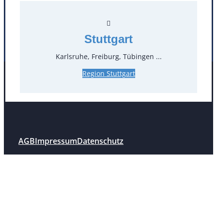
Mülheim / Ruhr
Nürnberg
Rosenheim
Salzburg
Stuttgart
Stuttgart
Karlsruhe, Freiburg, Tübingen ...
Region Stuttgart
Facebook
Instagram
Folgen Sie uns
AGB
Impressum
Datenschutz