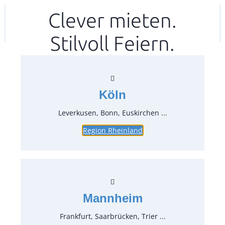
Zum
Clever mieten.
Ihr mitea in
(Kein Standort gewählt)
Inhalt
Stilvoll Feiern.
springen
Köln
Leverkusen, Bonn, Euskirchen ...
Region Rheinland
Mannheim
Frankfurt, Saarbrücken, Trier ...