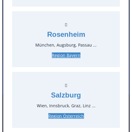
T
0
Öffnungszeiten
Rosenheim
Standorte
München, Augsburg, Passau ...
Köln
Mannheim
Region Bayern
Mülheim / Ruhr
Nürnberg
Rosenheim
Salzburg
Stuttgart
Salzburg
Wien, Innsbruck, Graz, Linz ...
Facebook
Instagram
Folgen Sie uns
Region Österreich