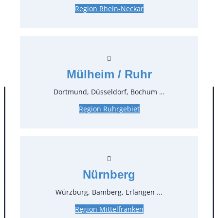
Region Rhein-Neckar
2,00 €*
zzgl. MwSt.
Stück:
* Preis pro Stück und Mieteinheit (1 Mieteinheit = 3
Tage – Sonn- und Feiertage ohne Berechnung), zzgl.
Mülheim / Ruhr
Endreinigung
Dortmund, Düsseldorf, Bochum …
Region Ruhrgebiet
Nürnberg
Würzburg, Bamberg, Erlangen ...
Kontakt
Region Mittelfranken