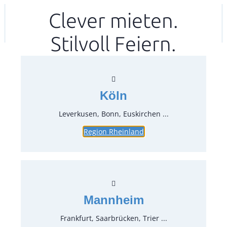
Zum
Clever mieten.
Ihr mitea in
(Kein Standort gewählt)
Inhalt
Stilvoll Feiern.
springen
Köln
Leverkusen, Bonn, Euskirchen ...
Region Rheinland
Barhockerhusse, sand
Artikel-Nr.:
66710.38
Verpackungseinheit:
1
Stück
Mannheim
Preise:
Frankfurt, Saarbrücken, Trier ...
2,38 €*
inkl. MwSt.