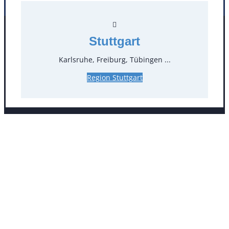
Facebook
Instagram
Stuttgart
Folgen Sie uns
Karlsruhe, Freiburg, Tübingen ...
Region Stuttgart
AGB
Impressum
Datenschutz