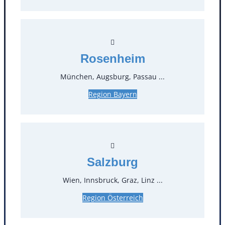
Kontakt
Rosenheim
München, Augsburg, Passau ...
T
0
Region Bayern
Öffnungszeiten
Standorte
Salzburg
Köln
Mannheim
Mülheim / Ruhr
Nürnberg
Wien, Innsbruck, Graz, Linz ...
Rosenheim
Salzburg
Region Österreich
Stuttgart