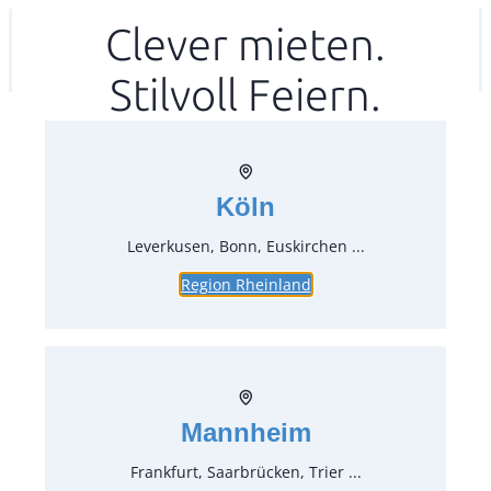
Zum
Clever mieten.
Ihr mitea in
(Kein Standort gewählt)
Inhalt
Stilvoll Feiern.
springen
Köln
Leverkusen, Bonn, Euskirchen ...
Region Rheinland
Mannheim
Frankfurt, Saarbrücken, Trier ...