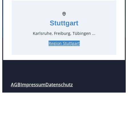
Mülheim / Ruhr
Nürnberg
Rosenheim
Salzburg
Stuttgart
Stuttgart
Karlsruhe, Freiburg, Tübingen ...
Region Stuttgart
Facebook
Instagram
Folgen Sie uns
AGB
Impressum
Datenschutz