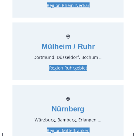
Region Rhein-Neckar
Bar Eckelement mitea
Beleuchtbar
Artikel-Nr.:
68646
Verpackungseinheit:
1
Stück
Mülheim / Ruhr
LxBxH 73x73x112 cm
Dortmund, Düsseldorf, Bochum …
Preise:
Region Ruhrgebiet
128,52 €*
inkl. MwSt.
108,00 €*
zzgl. MwSt.
Stück:
Nürnberg
* Preis pro Stück und Mieteinheit (1 Mieteinheit = 3
Tage – Sonn- und Feiertage ohne Berechnung), zzgl.
Würzburg, Bamberg, Erlangen ...
Endreinigung
Region Mittelfranken