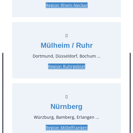
Region Rhein-Neckar
0,35 €*
zzgl. MwSt.
Stück:
* Preis pro Stück und Mieteinheit (1 Mieteinheit = 3
Tage – Sonn- und Feiertage ohne Berechnung), zzgl.
Mülheim / Ruhr
Endreinigung
Dortmund, Düsseldorf, Bochum …
Region Ruhrgebiet
Nürnberg
Würzburg, Bamberg, Erlangen ...
Kontakt
Region Mittelfranken