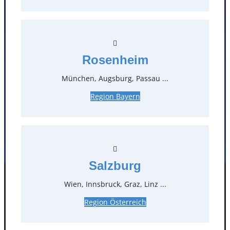
T
0
Öffnungszeiten
Rosenheim
Standorte
München, Augsburg, Passau ...
Köln
Mannheim
Region Bayern
Mülheim / Ruhr
Nürnberg
Rosenheim
Salzburg
Stuttgart
Salzburg
Wien, Innsbruck, Graz, Linz ...
Facebook
Instagram
Folgen Sie uns
Region Österreich