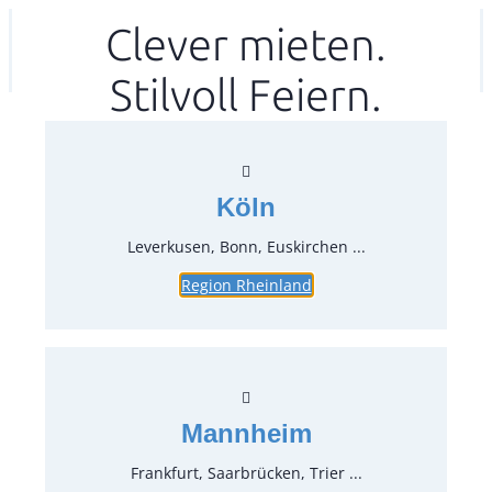
Zum
Clever mieten.
Ihr mitea in
(Kein Standort gewählt)
Inhalt
Stilvoll Feiern.
springen
Köln
Leverkusen, Bonn, Euskirchen ...
Region Rheinland
Asia Löffel mit blauem Dekor
Artikel-Nr.:
28701
Verpackungseinheit:
6
Stück
Mannheim
Preise:
Frankfurt, Saarbrücken, Trier ...
0,42 €*
inkl. MwSt.