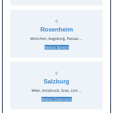
Kontakt
T
0
Rosenheim
München, Augsburg, Passau ...
Öffnungszeiten
Region Bayern
Standorte
Köln
Mannheim
Mülheim / Ruhr
Nürnberg
Rosenheim
Salzburg
Salzburg
Stuttgart
Wien, Innsbruck, Graz, Linz ...
Region Österreich