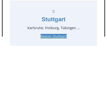
Facebook
Instagram
Folgen Sie uns
Stuttgart
Karlsruhe, Freiburg, Tübingen ...
AGB
Impressum
Datenschutz
Region Stuttgart