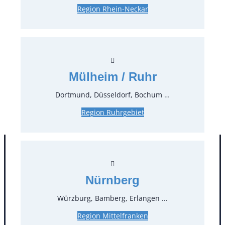
Region Rhein-Neckar
Preise:
35,70 €*
inkl. MwSt.
30,00 €*
zzgl. MwSt.
Mülheim / Ruhr
Stück:
Dortmund, Düsseldorf, Bochum …
* Preis pro Stück und Mieteinheit (1 Mieteinheit = 3
Tage – Sonn- und Feiertage ohne Berechnung), zzgl.
Region Ruhrgebiet
Endreinigung
Nürnberg
Würzburg, Bamberg, Erlangen ...
Region Mittelfranken