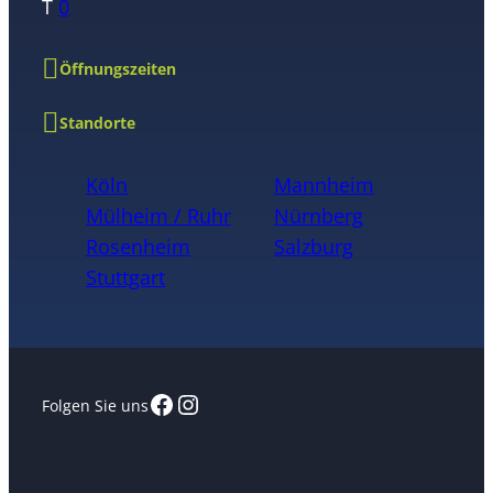
T
0
Öffnungszeiten
Standorte
Köln
Mannheim
Mülheim / Ruhr
Nürnberg
Rosenheim
Salzburg
Stuttgart
Facebook
Instagram
Folgen Sie uns