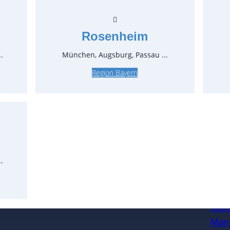
3,80 €*
zz
Stück:
Rosenheim
.
München, Augsburg, Passau ...
* Preis p
Feiertage
Region Bayern
.
Öffnungszeiten
Standort
Köl
Man