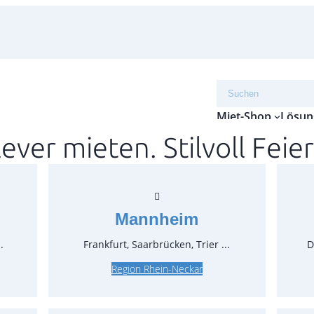
Suchen
Miet-Shop
Lösun
lever mieten. Stilvoll Feier
Tisch
Mannheim
Artikel-N
.
Frankfurt, Saarbrücken, Trier ...
D
Verpack
Region Rhein-Neckar
Preise:
4,52 €*