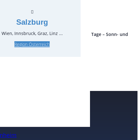
gl. MwSt.
Salzburg
Wien, Innsbruck, Graz, Linz ...
ro Stück und Mieteinheit (1 Mieteinheit = 3 Tage – Sonn- und
 ohne Berechnung), zzgl. Endreinigung
Region Österreich
e
n
nheim