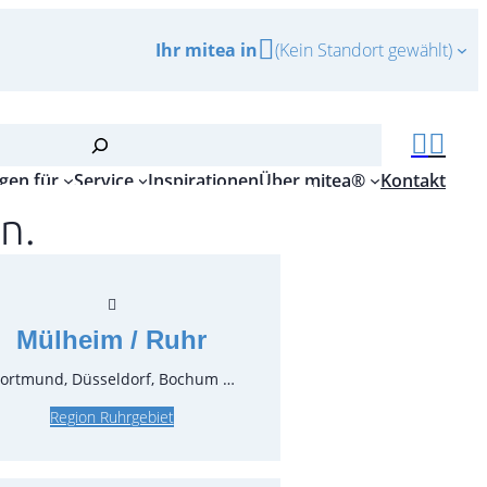
Ihr mitea in
(Kein Standort gewählt)
gen für
Service
Inspirationen
Über mitea®
Kontakt
n.
tuch, blau 130×130 cm
Mülheim / Ruhr
r.:
71880.06
ortmund, Düsseldorf, Bochum …
ungseinheit:
1
Stück
Region Ruhrgebiet
inkl. MwSt.