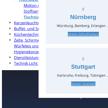
Molton Auflagen
Stoffservietten Mundservietten
Nürnberg
Tischtücher
Kerzenleuchter & Dekoration
Würzburg, Bamberg, Erlangen ..
Buffet- und Servierzubehör
Küchentechnik
Region Mittelfranken
Zelte, Schirme, Heizung & Co
Würfeleis und Crushed-Eis
Hygienekonzepte
Dienstleistungen
Technik Licht & Ton
Stuttgart
Karlsruhe, Freiburg, Tübingen ..
Region Stuttgart
Kontakt
T
0