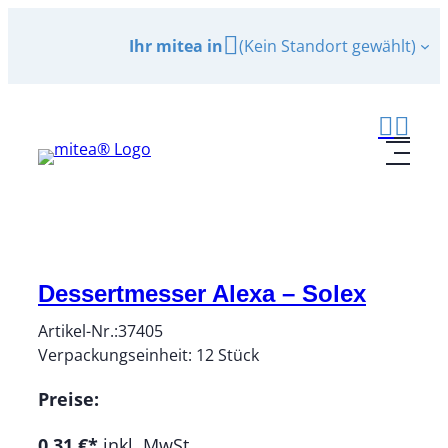
Zum
Ihr mitea in
(Kein Standort gewählt)
Inhalt
springen
Dessertmesser Alexa – Solex
Artikel-Nr.:
37405
Verpackungseinheit:
12
Stück
Preise:
0,31 €*
inkl. MwSt.