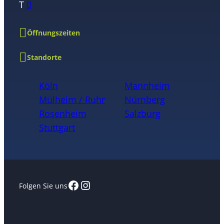
T
0
Öffnungszeiten
Standorte
Köln
Mannheim
Mülheim / Ruhr
Nürnberg
Rosenheim
Salzburg
Stuttgart
Facebook
Instagram
Folgen Sie uns