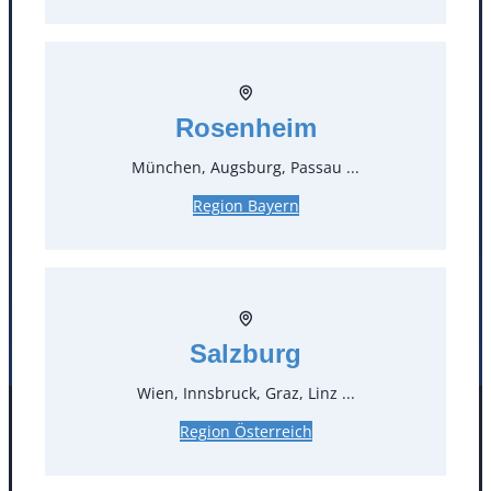
T
0
Öffnungszeiten
Rosenheim
Standorte
München, Augsburg, Passau ...
Region Bayern
Köln
Mannheim
Mülheim / Ruhr
Nürnberg
Rosenheim
Salzburg
Stuttgart
Salzburg
Wien, Innsbruck, Graz, Linz ...
Region Österreich
Facebook
Instagram
Folgen Sie uns