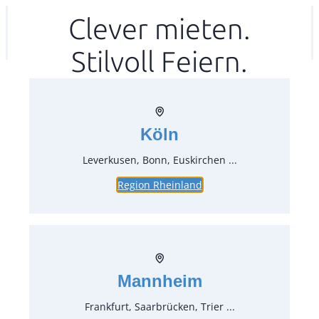
Zum
Clever mieten.
Ihr mitea in
(Kein Standort gewählt)
Inhalt
Stilvoll Feiern.
springen
Köln
Leverkusen, Bonn, Euskirchen ...
Region Rheinland
Dessert-Eisschälchen Glas Ø 10
cm H 10 cm
Artikel-Nr.:
20320
Verpackungseinheit:
1
Stück
Mannheim
Preise:
Frankfurt, Saarbrücken, Trier ...