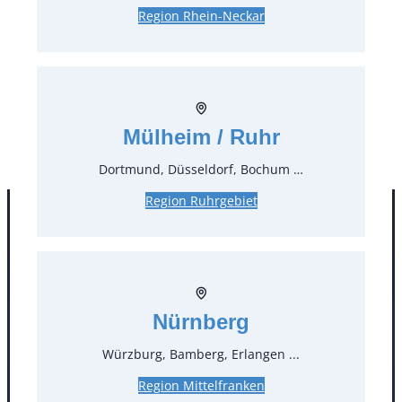
Region Rhein-Neckar
0,38 €*
inkl. MwSt.
0,32 €*
zzgl. MwSt.
Stück:
* Preis pro Stück und Mieteinheit (1 Mieteinheit = 3
Mülheim / Ruhr
Tage – Sonn- und Feiertage ohne Berechnung), zzgl.
Endreinigung
Dortmund, Düsseldorf, Bochum …
Region Ruhrgebiet
Nürnberg
Würzburg, Bamberg, Erlangen ...
Region Mittelfranken
Kontakt