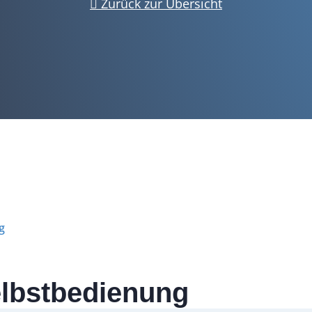
Zurück zur Übersicht
g
elbstbedienung