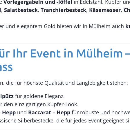
ge
Vorlegergabeln und -löffel
in Edelstahl, Kupfer u
l
,
Salatbesteck
,
Tranchierbesteck
,
Käsemesser
,
Ch
er und elegantem Gold bieten wir in Mülheim auch
k
ür Ihr Event in Mülheim
ass
die für höchste Qualität und Langlebigkeit stehen:
elpütz
für goldene Eleganz.
r den einzigartigen Kupfer-Look.
– Hepp
und
Baccarat – Hepp
für robuste und hochwer
ssische Silberbestecke, die für jedes Event geeignet s