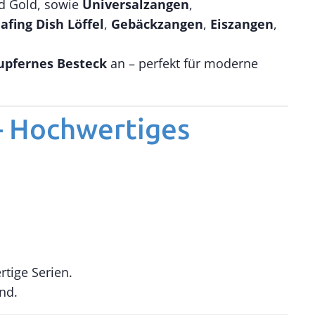
nd Gold, sowie
Universalzangen
,
afing Dish Löffel
,
Gebäckzangen
,
Eiszangen
,
upfernes Besteck
an – perfekt für moderne
 – Hochwertiges
tige Serien.
ind.