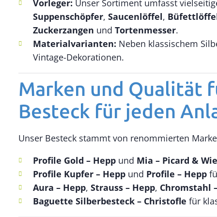
Vorleger:
Unser Sortiment umfasst vielseiti
Suppenschöpfer
,
Saucenlöffel
,
Büfettlöffe
Zuckerzangen
und
Tortenmesser
.
Materialvarianten:
Neben klassischem Silb
Vintage-Dekorationen.
Marken und Qualität f
Besteck für jeden Anl
Unser Besteck stammt von renommierten Marken, 
Profile Gold – Hepp
und
Mia – Picard & Wi
Profile Kupfer – Hepp
und
Profile – Hepp
fü
Aura – Hepp
,
Strauss – Hepp
,
Chromstahl 
Baguette Silberbesteck – Christofle
für kla